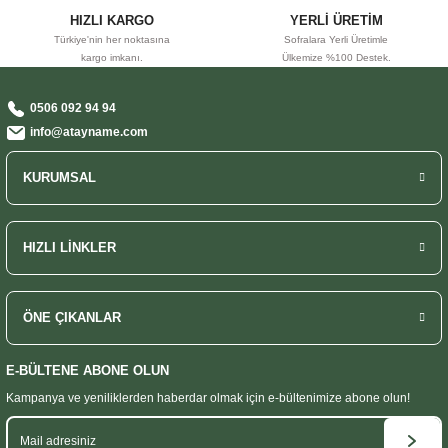
HIZLI KARGO
YERLİ ÜRETİM
Türkiye'nin her noktasına
Sofralara Yerli Üretimle
kargo imkanı.
Ülkemize %100 Destek.
0506 092 94 94
info@atayname.com
KURUMSAL
HIZLI LİNKLER
ÖNE ÇIKANLAR
E-BÜLTENE ABONE OLUN
Kampanya ve yeniliklerden haberdar olmak
için e-bültenimize abone olun!