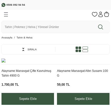
0506 092 94 94
Geri Dön
Geri Dön
Geri Dön
Geri Dön
Geri Dön
🌱 Bereketli Topraklardan Sofranıza
a
r
rünler
r
1500 ₺ ve üzeri Siparişlerinizde Ücretsiz Kargo
Anasayfa
Tahin & Helva
SIRALA
ebze
Atayname Manavgat Çifte Kavrulmuş
Atayname Manavgat Altın Susamı 100
Tahin 4900 G
G
1.700,00 TL
59,00 TL
Sepete Ekle
Sepete Ekle