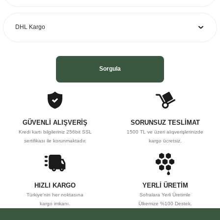
Sorgula
GÜVENLİ ALIŞVERİŞ
SORUNSUZ TESLİMAT
Kredi kartı bilgileriniz 256bit SSL
1500 TL ve üzeri alışverişlerinizde
sertifikası ile korunmaktadır.
kargo ücretsiz.
HIZLI KARGO
YERLİ ÜRETİM
Türkiye'nin her noktasına
Sofralara Yerli Üretimle
kargo imkanı.
Ülkemize %100 Destek.