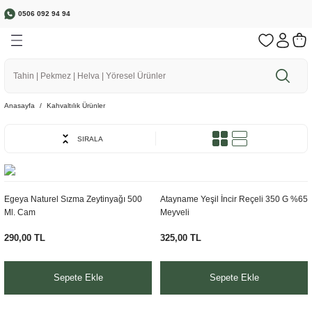
0506 092 94 94
Geri Dön
Geri Dön
Geri Dön
Geri Dön
Geri Dön
🌱 Bereketli Topraklardan Sofranıza
a
r
rünler
r
1500 ₺ ve üzeri Siparişlerinizde Ücretsiz Kargo
Anasayfa
Kahvaltılık Ürünler
SIRALA
ebze
Egeya Naturel Sızma Zeytinyağı 500
Atayname Yeşil İncir Reçeli 350 G %65
Ml. Cam
Meyveli
290,00 TL
325,00 TL
Sepete Ekle
Sepete Ekle