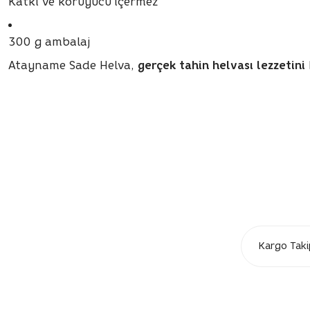
Katkı ve koruyucu içermez
300 g ambalaj
Atayname Sade Helva,
gerçek tahin helvası lezzetini
Bu ürünün fiyat bilgisi, resim, ürün açıklamalarında ve diğer konula
Görüş ve önerileriniz için teşekkür ederiz.
Ürün resmi kalitesiz, bozuk veya görüntülenemiyor.
Ürün açıklamasında eksik bilgiler bulunuyor.
Ürün bilgilerinde hatalar bulunuyor.
Ürün fiyatı diğer sitelerden daha pahalı.
Bu ürüne benzer farklı alternatifler olmalı.