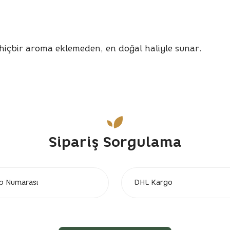
hiçbir aroma eklemeden, en doğal haliyle sunar.
rda yetersiz gördüğünüz noktaları öneri formunu kullanarak tarafımıza 
Sipariş Sorgulama