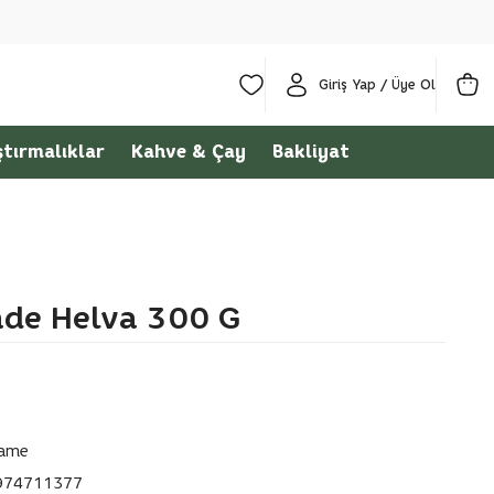
Giriş Yap / Üye Ol
ştırmalıklar
Kahve & Çay
Bakliyat
de Helva 300 G
name
974711377