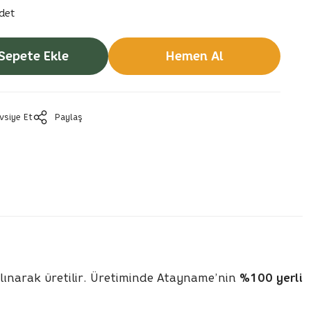
det
Sepete Ekle
Hemen Al
vsiye Et
Paylaş
kalınarak üretilir. Üretiminde Atayname’nin
%100 yerli