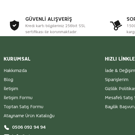
GÜVENLİ ALIŞVERİŞ
SO
Kredi kartı bilgileriniz 256bit SSL
1500
sertifikası ile korunmaktadır.
karg
KURUMSAL
HIZLI LİNKL
Hakkımızda
İade & Değişi
Blog
Siparişlerim
İletişim
Gizlilik Politika
İletişim Formu
Mesafeli Satış
Toptan Satış Formu
Bayilik Başvu
Atayname Ürün Kataloğu
0506 092 94 94