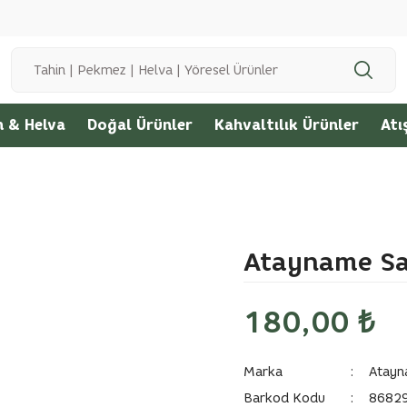
🌱 Bereketli Topraklardan Sofranıza
1500 ₺ ve üzeri Siparişlerinizde Ücretsiz Kargo
n & Helva
Doğal Ürünler
Kahvaltılık Ürünler
Atı
Atayname Sa
180,00 ₺
Marka
Atay
Barkod Kodu
8682