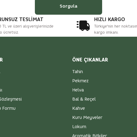
Sorgula
Gönder
RUNSUZ TESLİMAT
HIZLI KARGO
 TL ve üzeri alışverişlerinizde
Türkiye'nin her noktası
o ücretsiz.
kargo imkanı.
ER
ÖNE ÇIKANLAR
m
Tahin
Pekmez
sı
Helva
 Sözleşmesi
Bal & Reçel
ru Formu
Kahve
Kuru Meyveler
Lokum
Aromatik Bitkiler