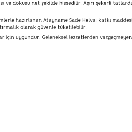
ı ve dokusu net şekilde hissedilir. Aşırı şekerli tatlar
temlerle hazırlanan Atayname Sade Helva; katkı maddes
tırmalık olarak güvenle tüketilebilir.
lar için uygundur. Geleneksel lezzetlerden vazgeçmeyenl