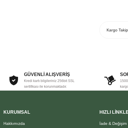
Ürün açıklamasında eksik bilgiler bulunuyor.
Ürün bilgilerinde hatalar bulunuyor.
Ürün fiyatı diğer sitelerden daha pahalı.
Bu ürüne benzer farklı alternatifler olmalı.
GÜVENLİ ALIŞVERİŞ
SO
Kredi kartı bilgileriniz 256bit SSL
1500 
sertifikası ile korunmaktadır.
kargo
KURUMSAL
HIZLI LİNKL
Hakkımızda
İade & Değişim