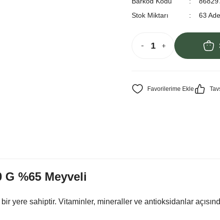
Barkod Kodu
86829
Stok Miktarı
63 Ade
Tav
50 G %65 Meyveli
ir yere sahiptir. Vitaminler, mineraller ve antioksidanlar açısı