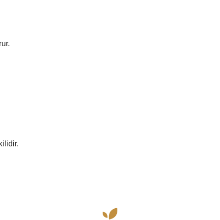
ur.
lidir.
siz gördüğünüz noktaları öneri formunu kullanarak tarafımıza iletebilirsiniz.