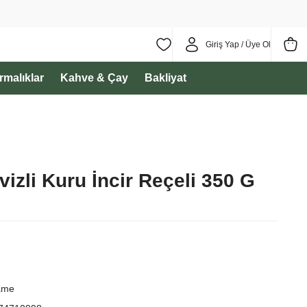
Giriş Yap / Üye Ol
ırmalıklar
Kahve & Çay
Bakliyat
zli Kuru İncir Reçeli 350 G
ame