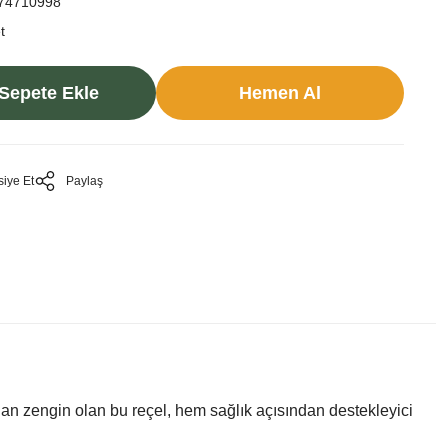
74710998
t
Sepete Ekle
Hemen Al
siye Et
Paylaş
ndan zengin olan bu reçel, hem sağlık açısından destekleyici