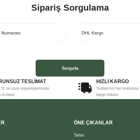
Sipariş Sorgulama
Sorgula
Gönder
RUNSUZ TESLİMAT
HIZLI KARGO
TL ve üzeri alışverişlerinizde
Türkiye'nin her noktasına
 ücretsiz.
kargo imkanı.
ER
ÖNE ÇIKANLAR
Tahin