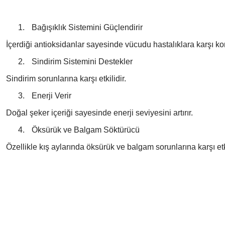
1.
Bağışıklık Sistemini Güçlendirir
İçerdiği antioksidanlar sayesinde vücudu hastalıklara karşı kor
2.
Sindirim Sistemini Destekler
Sindirim sorunlarına karşı etkilidir.
3.
Enerji Verir
Doğal şeker içeriği sayesinde enerji seviyesini artırır.
4.
Öksürük ve Balgam Söktürücü
Özellikle kış aylarında öksürük ve balgam sorunlarına karşı etki
Bu ürünün fiyat bilgisi, resim, ürün açıklamalarında ve diğer konularda yeter
Görüş ve önerileriniz için teşekkür ederiz.
Ürün resmi kalitesiz, bozuk veya görüntülenemiyor.