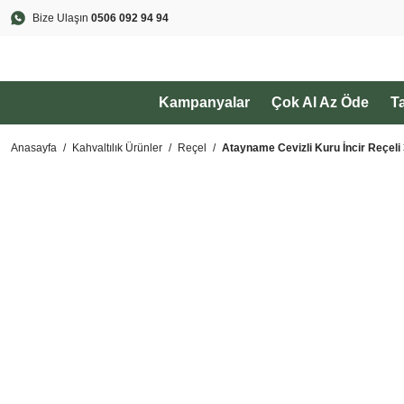
Bize Ulaşın
0506 092 94 94
Kampanyalar
Çok Al Az Öde
T
Anasayfa
Kahvaltılık Ürünler
Reçel
Atayname Cevizli Kuru İncir Reçel