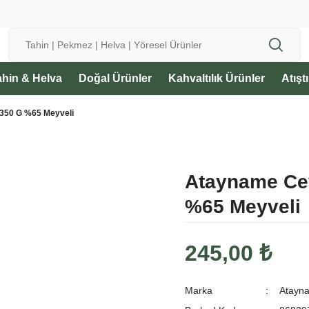
🌱 Bereketli Topraklardan Sofranıza
1500 ₺ ve üzeri Siparişlerinizde Ücretsiz Kargo
ahin & Helva
Doğal Ürünler
Kahvaltılık Ürünler
Atışt
i 350 G %65 Meyveli
Atayname Cevi
%65 Meyveli
245,00 ₺
Marka
Atayn