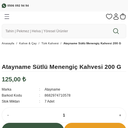
0506 092 94 94
Geri Dön
Geri Dön
Geri Dön
Geri Dön
Geri Dön
🌱 Bereketli Topraklardan Sofranıza
a
r
rünler
r
1500 ₺ ve üzeri Siparişlerinizde Ücretsiz Kargo
Anasayfa
Kahve & Çay
Türk Kahvesi
Atayname Sütlü Menengiç Kahvesi 200 G
ebze
Atayname Sütlü Menengiç Kahvesi 200 G
125,00 ₺
Marka
Atayname
Barkod Kodu
8682974710578
Stok Miktarı
7 Adet