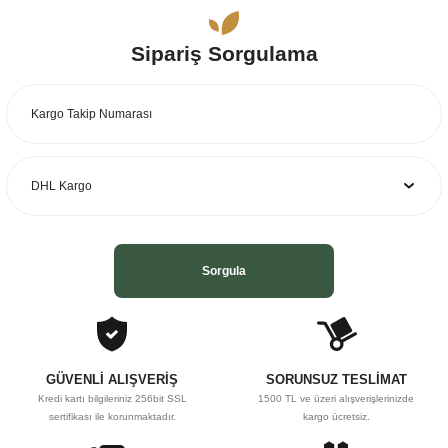
yetersiz gördüğünüz noktaları öneri formunu kullanarak tarafımıza
iletebilirsiniz.
Sipariş Sorgulama
Görüş ve önerileriniz için teşekkür ederiz.
Ürün resmi kalitesiz, bozuk veya görüntülenemiyor.
Ürün açıklamasında eksik bilgiler bulunuyor.
Ürün bilgilerinde hatalar bulunuyor.
Ürün fiyatı diğer sitelerden daha pahalı.
Bu ürüne benzer farklı alternatifler olmalı.
Sorgula
Gönder
GÜVENLİ ALIŞVERİŞ
SORUNSUZ TESLİMAT
Kredi kartı bilgileriniz 256bit SSL
1500 TL ve üzeri alışverişlerinizde
sertifikası ile korunmaktadır.
kargo ücretsiz.