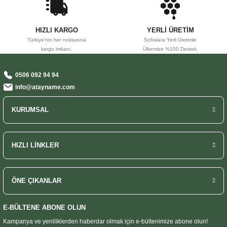
HIZLI KARGO
YERLİ ÜRETİM
Türkiye'nin her noktasına
Sofralara Yerli Üretimle
kargo imkanı.
Ülkemize %100 Destek.
0506 092 94 94
info@atayname.com
KURUMSAL
HIZLI LİNKLER
ÖNE ÇIKANLAR
E-BÜLTENE ABONE OLUN
Kampanya ve yeniliklerden haberdar olmak
için e-bültenimize abone olun!