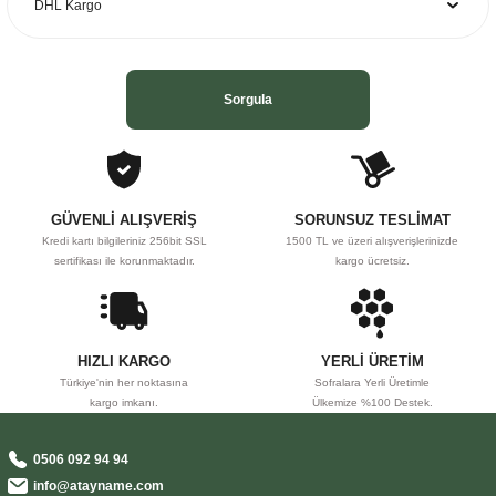
Ürün fiyatı diğer sitelerden daha pahalı.
Bu ürüne benzer farklı alternatifler olmalı.
Sorgula
Gönder
GÜVENLİ ALIŞVERİŞ
SORUNSUZ TESLİMAT
Kredi kartı bilgileriniz 256bit SSL
1500 TL ve üzeri alışverişlerinizde
sertifikası ile korunmaktadır.
kargo ücretsiz.
HIZLI KARGO
YERLİ ÜRETİM
Türkiye'nin her noktasına
Sofralara Yerli Üretimle
kargo imkanı.
Ülkemize %100 Destek.
0506 092 94 94
info@atayname.com