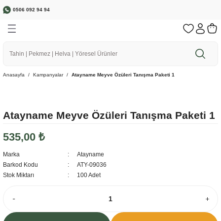
0506 092 94 94
Geri Dön
Geri Dön
Geri Dön
Geri Dön
Geri Dön
🌱 Bereketli Topraklardan Sofranıza
a
r
rünler
r
1500 ₺ ve üzeri Siparişlerinizde Ücretsiz Kargo
Anasayfa
Kampanyalar
Atayname Meyve Özüleri Tanışma Paketi 1
ebze
Atayname Meyve Özüleri Tanışma Paketi 1
535,00 ₺
Marka
Atayname
Barkod Kodu
ATY-09036
Stok Miktarı
100 Adet