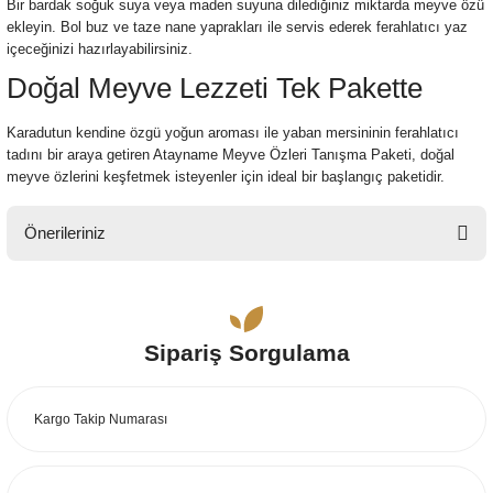
Bir bardak soğuk suya veya maden suyuna dilediğiniz miktarda meyve özü
ekleyin. Bol buz ve taze nane yaprakları ile servis ederek ferahlatıcı yaz
içeceğinizi hazırlayabilirsiniz.
Doğal Meyve Lezzeti Tek Pakette
Karadutun kendine özgü yoğun aroması ile yaban mersininin ferahlatıcı
tadını bir araya getiren Atayname Meyve Özleri Tanışma Paketi, doğal
meyve özlerini keşfetmek isteyenler için ideal bir başlangıç paketidir.
Önerileriniz
Bu ürünün fiyat bilgisi, resim, ürün açıklamalarında ve diğer konularda
yetersiz gördüğünüz noktaları öneri formunu kullanarak tarafımıza
iletebilirsiniz.
Sipariş Sorgulama
Görüş ve önerileriniz için teşekkür ederiz.
Ürün resmi kalitesiz, bozuk veya görüntülenemiyor.
Ürün açıklamasında eksik bilgiler bulunuyor.
Ürün bilgilerinde hatalar bulunuyor.