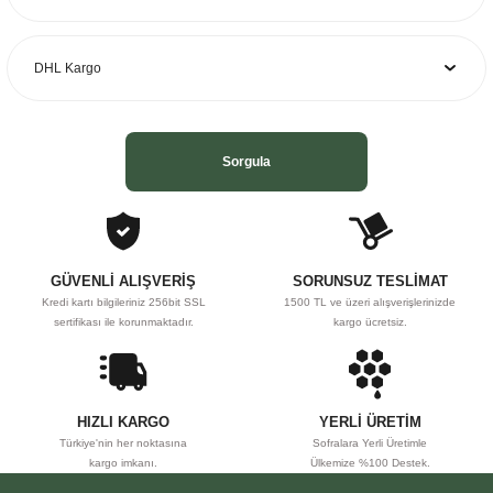
Ürün açıklamasında eksik bilgiler bulunuyor.
Ürün bilgilerinde hatalar bulunuyor.
Ürün fiyatı diğer sitelerden daha pahalı.
Bu ürüne benzer farklı alternatifler olmalı.
Sorgula
Gönder
GÜVENLİ ALIŞVERİŞ
SORUNSUZ TESLİMAT
Kredi kartı bilgileriniz 256bit SSL
1500 TL ve üzeri alışverişlerinizde
sertifikası ile korunmaktadır.
kargo ücretsiz.
HIZLI KARGO
YERLİ ÜRETİM
Türkiye'nin her noktasına
Sofralara Yerli Üretimle
kargo imkanı.
Ülkemize %100 Destek.