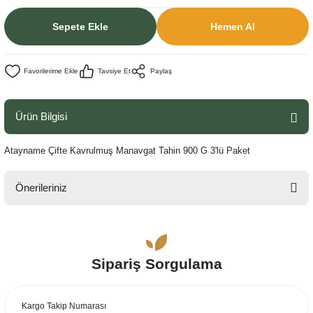
Sepete Ekle
Hemen Al
Tavsiye Et
Paylaş
Ürün Bilgisi
Atayname Çifte Kavrulmuş Manavgat Tahin 900 G 3'lü Paket
Önerileriniz
Bu ürünün fiyat bilgisi, resim, ürün açıklamalarında ve diğer konularda
yetersiz gördüğünüz noktaları öneri formunu kullanarak tarafımıza
iletebilirsiniz.
Sipariş Sorgulama
Görüş ve önerileriniz için teşekkür ederiz.
Ürün resmi kalitesiz, bozuk veya görüntülenemiyor.