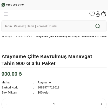
0506 092 94 94
Geri Dön
Geri Dön
Geri Dön
Geri Dön
Geri Dön
🌱 Bereketli Topraklardan Sofranıza
a
r
rünler
r
1500 ₺ ve üzeri Siparişlerinizde Ücretsiz Kargo
Anasayfa
Çok Al Az Öde
Atayname Çifte Kavrulmuş Manavgat Tahin 900 G 3'lü Paket
ebze
Atayname Çifte Kavrulmuş Manavgat
Tahin 900 G 3'lü Paket
900,00 ₺
Marka
Atayname
Barkod Kodu
8682974719618
Stok Miktarı
100 Adet