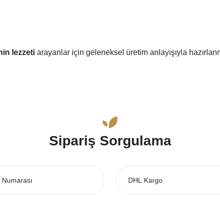
hin lezzeti
arayanlar için geleneksel üretim anlayışıyla hazırlan
siz gördüğünüz noktaları öneri formunu kullanarak tarafımıza iletebilirsiniz.
Sipariş Sorgulama