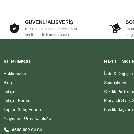
GÜVENLİ ALIŞVERİŞ
SO
Kredi kartı bilgileriniz 256bit SSL
1500 
sertifikası ile korunmaktadır.
kargo
KURUMSAL
HIZLI LİNKL
Hakkımızda
İade & Değişim
Blog
Siparişlerim
İletişim
Gizlilik Politikası
İletişim Formu
Mesafeli Satış 
Toptan Satış Formu
Bayilik Başvur
Atayname Ürün Kataloğu
0506 092 94 94