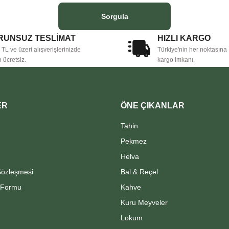
Sorgula
Gönder
RUNSUZ TESLİMAT
HIZLI KARGO
TL ve üzeri alışverişlerinizde
Türkiye'nin her noktasına
 ücretsiz.
kargo imkanı.
ER
ÖNE ÇIKANLAR
Tahin
Pekmez
Helva
Sözleşmesi
Bal & Reçel
u Formu
Kahve
Kuru Meyveler
Lokum