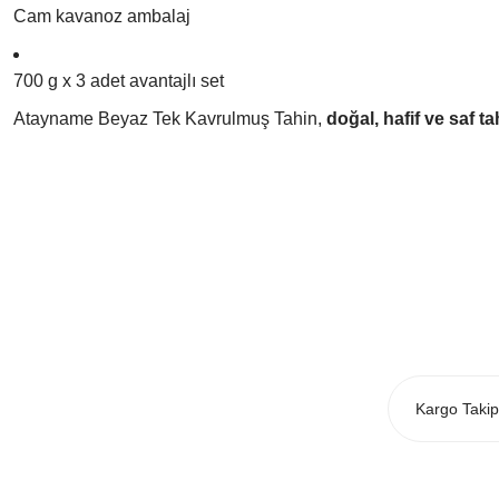
Cam kavanoz ambalaj
700 g x 3 adet avantajlı set
Atayname Beyaz Tek Kavrulmuş Tahin,
doğal, hafif ve saf ta
Bu ürünün fiyat bilgisi, resim, ürün açıklamalarında ve diğer konularda yeter
Görüş ve önerileriniz için teşekkür ederiz.
Ürün resmi kalitesiz, bozuk veya görüntülenemiyor.
Ürün açıklamasında eksik bilgiler bulunuyor.
Ürün bilgilerinde hatalar bulunuyor.
Ürün fiyatı diğer sitelerden daha pahalı.
Bu ürüne benzer farklı alternatifler olmalı.