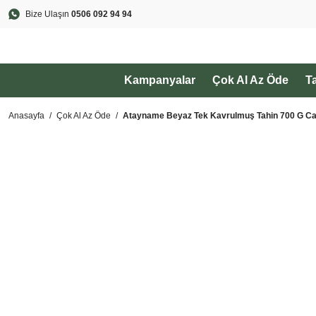
Bize Ulaşın
0506 092 94 94
Kampanyalar
Çok Al Az Öde
T
Anasayfa
Çok Al Az Öde
Atayname Beyaz Tek Kavrulmuş Tahin 700 G Ca