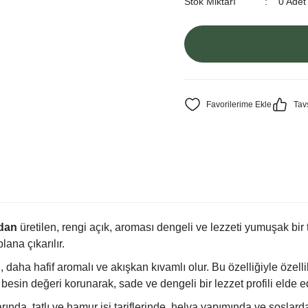
Stok Miktarı
0 Adet
Tav
rdan
üretilen, rengi açık, aroması dengeli ve lezzeti yumuşak bir 
ana çıkarılır.
 daha hafif aromalı ve akışkan kıvamlı olur. Bu özelliğiyle özell
 besin değeri korunarak, sade ve dengeli bir lezzet profili elde edi
da, tatlı ve hamur işi tariflerinde, helva yapımında ve soslarda