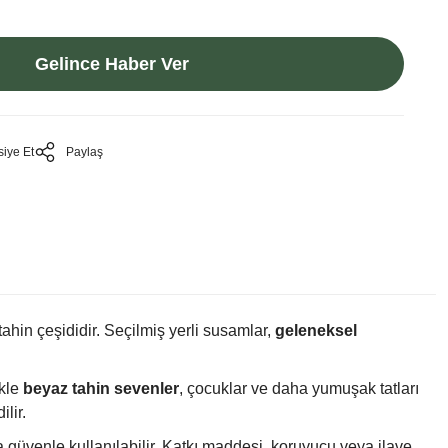
Gelince Haber Ver
siye Et
Paylaş
tahin çeşididir. Seçilmiş yerli susamlar,
geleneksel
ikle
beyaz tahin sevenler
, çocuklar ve daha yumuşak tatları
lir.
 güvenle kullanılabilir. Katkı maddesi, koruyucu veya ilave