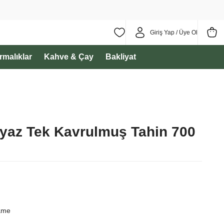
Giriş Yap / Üye Ol
ırmalıklar
Kahve & Çay
Bakliyat
yaz Tek Kavrulmuş Tahin 700
ame