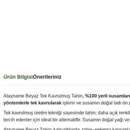
Ürün Bilgisi
Önerileriniz
Atayname Beyaz Tek Kavrulmuş Tahin,
%100 yerli susamla
yöntemlerle tek kavrularak
işlenir ve susamın doğal tadı ön pl
Tek kavrulmuş üretim tekniği sayesinde tahin; daha açık renkli,
tercih edenler için ideal bir alternatiftir. Susamın doğal yağı ve
Atayname Beyaz Tahin; kahvaltılarda, tahin–pekmez karışımların