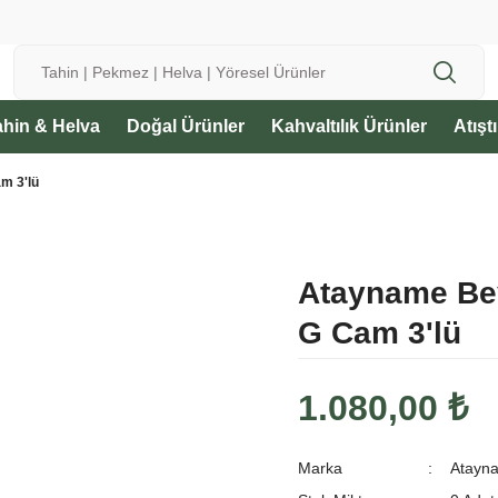
🌱 Bereketli Topraklardan Sofranıza
1500 ₺ ve üzeri Siparişlerinizde Ücretsiz Kargo
ahin & Helva
Doğal Ürünler
Kahvaltılık Ürünler
Atışt
m 3'lü
Atayname Be
G Cam 3'lü
1.080,00 ₺
Marka
Atayn