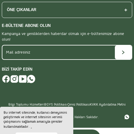
ÖNE ÇIKANLAR
E-BÜLTENE ABONE OLUN
Kampanya ve yeniliklerden haberdar olmak
için e-bültenimize abone
olun!
BİZİ TAKİP EDİN
Bilgi Toplumu Hizmetleri
BGYS Politikası
Çerez Politikası
KVKK Aydınlatma Metni
Bu internet sitesinde, kullanıcı deneyimini
geliştirmek ve internet sitesinin verimli
Atayname © 2024 -
Tüm Hakları Saklıdır.
çalışmasını sağlamak amacıyla çerezler
kullanılmaktadır.
.