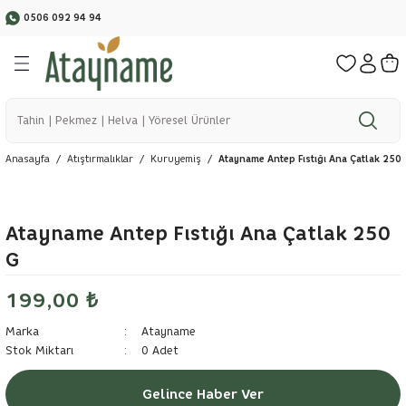
0506 092 94 94
Geri Dön
Geri Dön
Geri Dön
Geri Dön
Geri Dön
🌱 Bereketli Topraklardan Sofranıza
va
ler
 Ürünler
lar
y
1500 ₺ ve üzeri Siparişlerinizde Ücretsiz Kargo
Anasayfa
Atıştırmalıklar
Kuruyemiş
Atayname Antep Fıstığı Ana Çatlak 250
 Sebze
Atayname Antep Fıstığı Ana Çatlak 250
G
199,00 ₺
Marka
Atayname
Stok Miktarı
0 Adet
Gelince Haber Ver