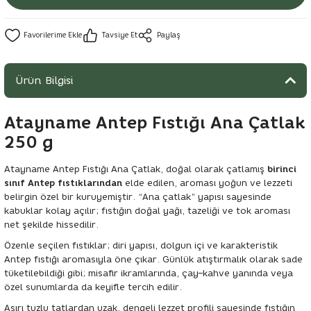
Tavsiye Et
Paylaş
Ürün Bilgisi
Atayname Antep Fıstığı Ana Çatlak
250 g
Atayname Antep Fıstığı Ana Çatlak, doğal olarak çatlamış
birinci
sınıf Antep fıstıklarından
elde edilen, aroması yoğun ve lezzeti
belirgin özel bir kuruyemiştir. “Ana çatlak” yapısı sayesinde
kabuklar kolay açılır; fıstığın doğal yağı, tazeliği ve tok aroması
net şekilde hissedilir.
Özenle seçilen fıstıklar; diri yapısı, dolgun içi ve karakteristik
Antep fıstığı aromasıyla öne çıkar. Günlük atıştırmalık olarak sade
tüketilebildiği gibi; misafir ikramlarında, çay–kahve yanında veya
özel sunumlarda da keyifle tercih edilir.
Aşırı tuzlu tatlardan uzak, dengeli lezzet profili sayesinde fıstığın