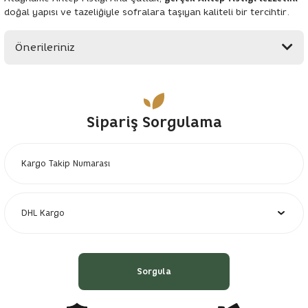
doğal yapısı ve tazeliğiyle sofralara taşıyan kaliteli bir tercihtir.
Önerileriniz
Bu ürünün fiyat bilgisi, resim, ürün açıklamalarında ve diğer
konularda yetersiz gördüğünüz noktaları öneri formunu
kullanarak tarafımıza iletebilirsiniz.
Sipariş Sorgulama
Görüş ve önerileriniz için teşekkür ederiz.
Ürün resmi kalitesiz, bozuk veya görüntülenemiyor.
Ürün açıklamasında eksik bilgiler bulunuyor.
Ürün bilgilerinde hatalar bulunuyor.
Ürün fiyatı diğer sitelerden daha pahalı.
Bu ürüne benzer farklı alternatifler olmalı.
Sorgula