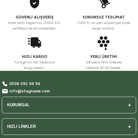
Gönder
GÜVENLİ ALIŞVERİŞ
SORUNSUZ TESLİMAT
Kredi kartı bilgileriniz 256bit SSL
1500 TL ve üzeri alışverişlerinizde
sertifikası ile korunmaktadır.
kargo ücretsiz.
HIZLI KARGO
YERLİ ÜRETİM
Türkiye'nin her noktasına
Sofralara Yerli Üretimle
kargo imkanı.
Ülkemize %100 Destek.
0506 092 94 94
info@atayname.com
KURUMSAL
HIZLI LİNKLER