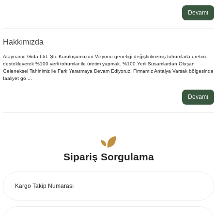
Devamı
Hakkımızda
Atayname Gıda Ltd. Şti. Kuruluşumuzun Vizyonu genetiği değiştirilmemiş tohumlarla üretimi
destekleyerek %100 yerli tohumlar ile üretim yapmak. %100 Yerli Susamlardan Oluşan
Geleneksel Tahinimiz ile Fark Yaratmaya Devam Ediyoruz. Firmamız Antalya Varsak bölgesinde
faaliyet gö ...
Devamı
Sipariş Sorgulama