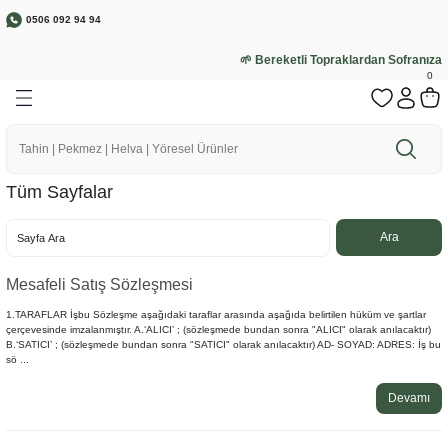
0506 092 94 94
Geri Dön
Geri Dön
Geri Dön
Geri Dön
Geri Dön
🌱 Bereketli Topraklardan Sofranıza
a
r
rünler
r
0
Tüm Sayfalar
ebze
Mesafeli Satış Sözleşmesi
1.TARAFLAR İşbu Sözleşme aşağıdaki taraflar arasında aşağıda belirtilen hüküm ve şartlar
çerçevesinde imzalanmıştır. A.‘ALICI’ ; (sözleşmede bundan sonra "ALICI" olarak anılacaktır)
B.‘SATICI’ ; (sözleşmede bundan sonra "SATICI" olarak anılacaktır) AD- SOYAD: ADRES: İş bu
sö ...
Devamı