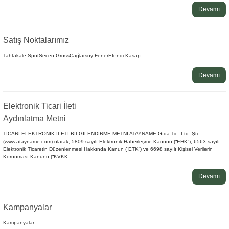
Devamı
Satış Noktalarımız
Tahtakale SpotSecen GrossÇağlarsoy FenerEfendi Kasap
Devamı
Elektronik Ticari İleti
Aydınlatma Metni
TİCARİ ELEKTRONİK İLETİ BİLGİLENDİRME METNİ ATAYNAME Gıda Tic. Ltd. Şti.
(www.atayname.com) olarak, 5809 sayılı Elektronik Haberleşme Kanunu (“EHK”), 6563 sayılı
Elektronik Ticaretin Düzenlenmesi Hakkında Kanun (“ETK”) ve 6698 sayılı Kişisel Verilerin
Korunması Kanunu (“KVKK ...
Devamı
Kampanyalar
Kampanyalar