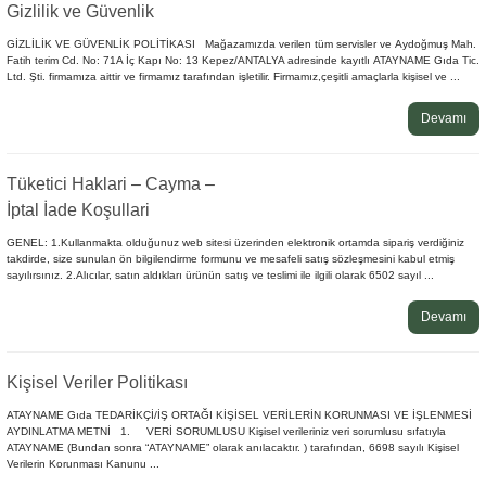
Gizlilik ve Güvenlik
GİZLİLİK VE GÜVENLİK POLİTİKASI Mağazamızda verilen tüm servisler ve Aydoğmuş Mah.
Fatih terim Cd. No: 71A İç Kapı No: 13 Kepez/ANTALYA adresinde kayıtlı ATAYNAME Gıda Tic.
Ltd. Şti. firmamıza aittir ve firmamız tarafından işletilir. Firmamız,çeşitli amaçlarla kişisel ve ...
Devamı
Tüketici Haklari – Cayma –
İptal İade Koşullari
GENEL: 1.Kullanmakta olduğunuz web sitesi üzerinden elektronik ortamda sipariş verdiğiniz
takdirde, size sunulan ön bilgilendirme formunu ve mesafeli satış sözleşmesini kabul etmiş
sayılırsınız. 2.Alıcılar, satın aldıkları ürünün satış ve teslimi ile ilgili olarak 6502 sayıl ...
Devamı
Kişisel Veriler Politikası
ATAYNAME Gıda TEDARİKÇİ/İŞ ORTAĞI KİŞİSEL VERİLERİN KORUNMASI VE İŞLENMESİ
AYDINLATMA METNİ 1. VERİ SORUMLUSU Kişisel verileriniz veri sorumlusu sıfatıyla
ATAYNAME (Bundan sonra “ATAYNAME” olarak anılacaktır. ) tarafından, 6698 sayılı Kişisel
Verilerin Korunması Kanunu ...