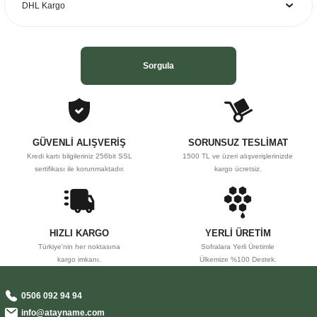
Sorgula
GÜVENLİ ALIŞVERİŞ
SORUNSUZ TESLİMAT
Kredi kartı bilgileriniz 256bit SSL
1500 TL ve üzeri alışverişlerinizde
sertifikası ile korunmaktadır.
kargo ücretsiz.
HIZLI KARGO
YERLİ ÜRETİM
Türkiye'nin her noktasına
Sofralara Yerli Üretimle
kargo imkanı.
Ülkemize %100 Destek.
0506 092 94 94
info@atayname.com